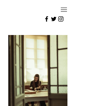
ariel
gÓmez d.